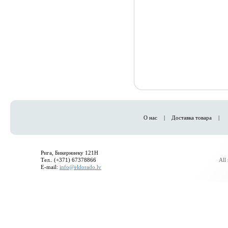
О нас
|
Доставка товара
|
Рига, Бикерниеку 121H
Тел.. (+371) 67378866
All
E-mail:
info@eldorado.lv