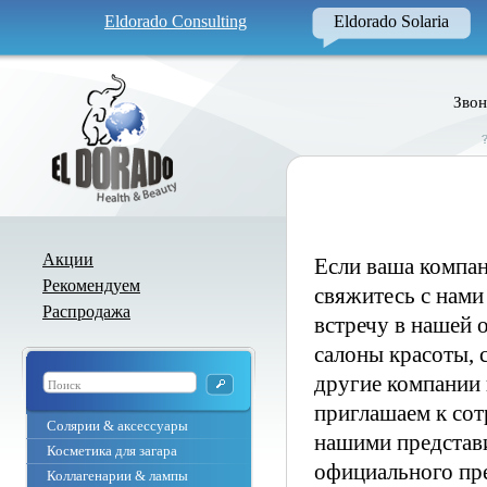
Eldorado Consulting
Eldorado Solaria
Звон
Акции
Если ваша компан
Рекомендуем
свяжитесь с нами
Распродажа
встречу в нашей 
салоны красоты, 
другие компании 
приглашаем к сот
Солярии & аксессуары
нашими представи
Косметика для загара
официального пре
Коллагенарии & лампы