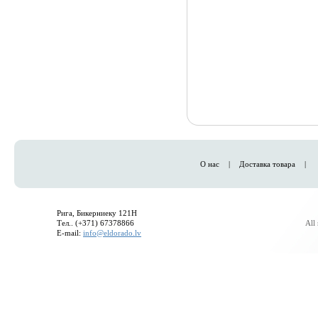
О нас
|
Доставка товара
|
Рига, Бикерниеку 121H
Тел.. (+371) 67378866
All
E-mail:
info@eldorado.lv