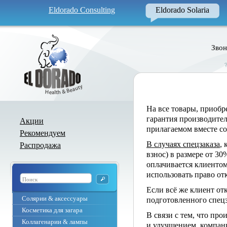
Eldorado Consulting
Eldorado Solaria
Звон
На все товары, приоб
гарантия производите
Акции
прилагаемом вместе со
Рекомендуем
В случаях спецзаказа
,
Распродажа
взнос) в размере от 30
оплачивается клиентом
использовать право от
Если всё же клиент от
Солярии & аксессуары
подготовленного спецз
Косметика для загара
В связи с тем, что пр
Коллагенарии & лампы
и улучшением, компани