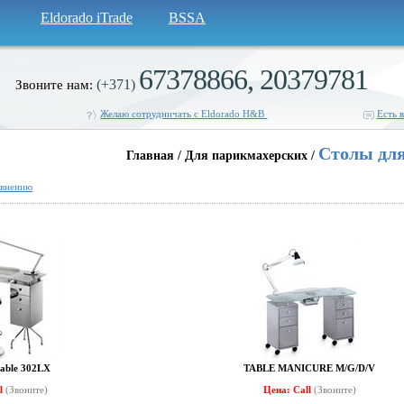
Eldorado iTrade
BSSA
67378866, 20379781
(+371)
Звоните нам:
Желаю сотрудничать с Eldorado H&B
Есть 
Столы дл
Главная / Для парикмахерских /
авнению
table 302LX
TABLE MANICURE M/G/D/V
ll
(Звоните)
Цена: Call
(Звоните)