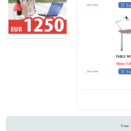
В к
Доступно
TABLE M
Цена: Ca
В к
Доступно
О нас