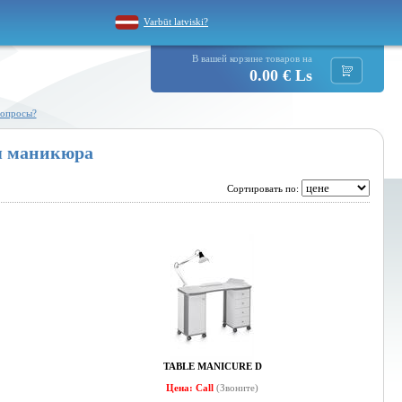
Varbūt latviski?
В вашей корзине товаров на
0.00 € Ls
вопросы?
я маникюра
Сортировать по:
TABLE MANICURE D
Цена: Call
(Звоните)