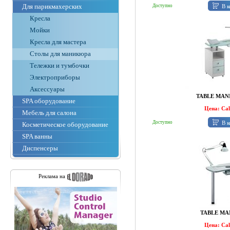
Для парикмахерских
В к
Доступно
Кресла
Мойки
Кресла для мастера
Столы для маникюра
Тележки и тумбочки
Электроприборы
Аксессуары
TABLE MAN
SPA оборудование
Цена: Ca
Мебель для салона
В к
Доступно
Косметическое оборудование
SPA ванны
Диспенсеры
Реклама на
TABLE MA
Цена: Ca