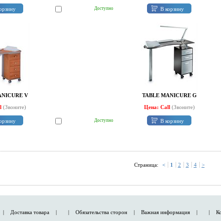
орзину
В корзину
Доступно
ANICURE V
TABLE MANICURE G
ll
(Звоните)
Цена: Call
(Звоните)
орзину
В корзину
Доступно
Страница:
<
1
2
3
4
>
|
Доставка товара
|
|
Обязательства сторон
|
Важная информация
|
|
К