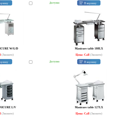
орзину
В корзину
Доступно
ICURE W/G/D
Manicure table 188LX
ll
(Звоните)
Цена: Call
(Звоните)
орзину
В корзину
Доступно
NICURE L/V
Manicure table 127LX
ll
(Звоните)
Цена: Call
(Звоните)