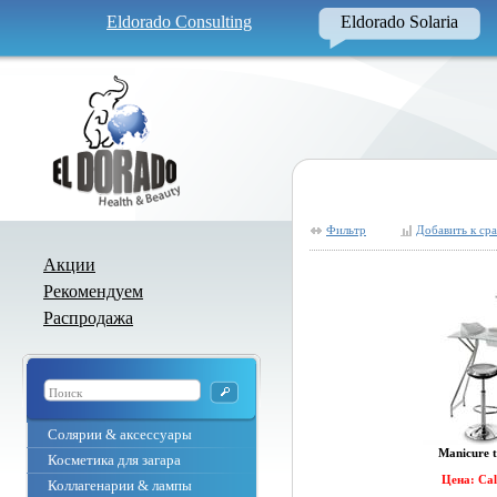
Eldorado Consulting
Eldorado Solaria
Фильтр
Добавить к ср
Акции
Рекомендуем
Распродажа
Солярии & аксессуары
Manicure 
Косметика для загара
Цена: Ca
Коллагенарии & лампы