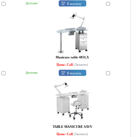
В корзину
Доступно
Manicure table 485LX
Цена: Call
(Звоните)
В корзину
Доступно
TABLE MANICURE S/D/V
Цена: Call
(Звоните)