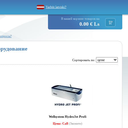
Varbūt latviski?
В вашей корзине товаров на
0.00 € Ls
вопросы?
орудование
Сортировать по:
Wellsystem HydroJet Profi
Цена: Call
(Звоните)