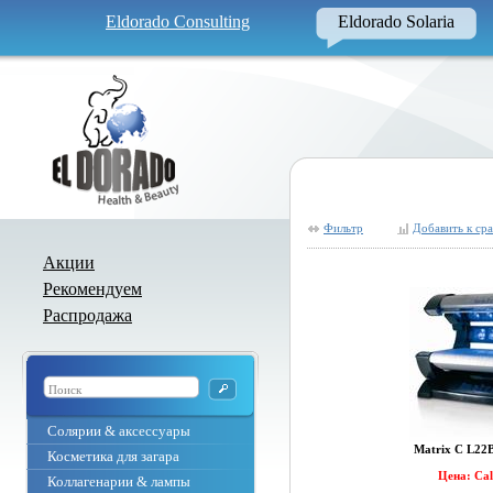
Eldorado Consulting
Eldorado Solaria
Фильтр
Добавить к ср
Акции
Рекомендуем
Распродажа
Солярии & аксессуары
Matrix C L22B
Косметика для загара
Цена: Ca
Коллагенарии & лампы