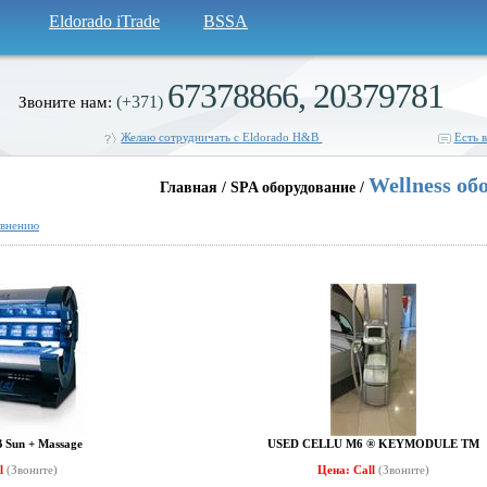
Eldorado iTrade
BSSA
67378866, 20379781
(+371)
Звоните нам:
Желаю сотрудничать с Eldorado H&B
Есть 
Wellness об
Главная / SPA оборудование /
авнению
 Sun + Massage
USED CELLU M6 ® KEYMODULE TM
ll
(Звоните)
Цена: Call
(Звоните)