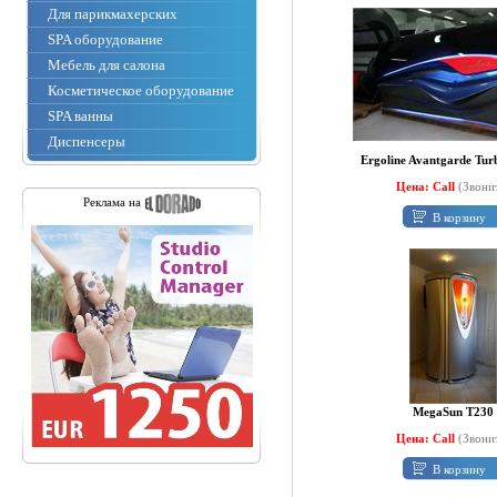
Для парикмахерских
SPA оборудование
Мебель для салона
Косметическое оборудование
SPA ванны
Диспенсеры
Ergoline Avantgarde Tu
Цена: Call
(Звони
Реклама на
В корзину
MegaSun T230
Цена: Call
(Звони
В корзину