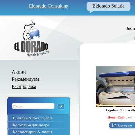
Eldorado Consulting
Eldorado Solaria
Звон
Акции
Рекомендуем
Распродажа
Ergoline 700 Excell
Цена: Call
(Звони
Солярии & аксессуары
Косметика для загара
В корзину
Коллагенарии & лампы