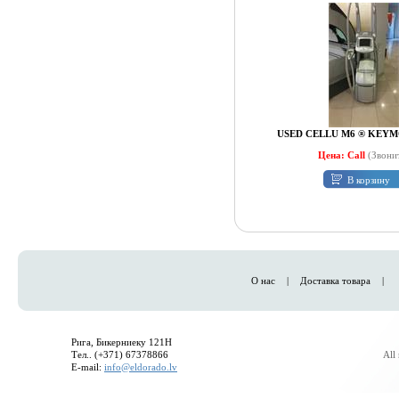
USED CELLU M6 ® KEY
Цена: Call
(Звони
В корзину
О нас
|
Доставка товара
|
Рига, Бикерниеку 121H
Тел.. (+371) 67378866
All
E-mail:
info@eldorado.lv