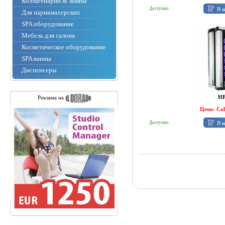
Коллагенарии & лампы
В к
Доступно
Для парикмахерских
SPA оборудование
Мебель для салона
Косметическое оборудование
SPA ванны
Диспенсеры
HP
Реклама на
Цена: Ca
В к
Доступно