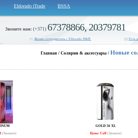
Eldorado iTrade
BSSA
67378866, 20379781
(+371)
Звоните нам:
Желаю сотрудничать с Eldorado H&B
Есть 
Новые со
Главная / Солярии & аксессуары /
TINUM
GOLD 56 XL
ll
(Звоните)
Цена: Call
(Звоните)