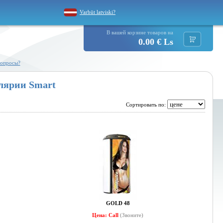
Varbūt latviski?
В вашей корзине товаров на
0.00 € Ls
вопросы?
лярии Smart
Сортировать по:
GOLD 48
Цена: Call
(Звоните)