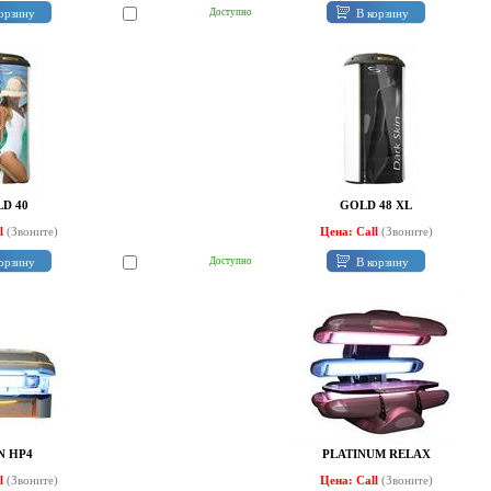
орзину
В корзину
Доступно
D 40
GOLD 48 XL
ll
(Звоните)
Цена: Call
(Звоните)
орзину
В корзину
Доступно
N HP4
PLATINUM RELAX
ll
(Звоните)
Цена: Call
(Звоните)