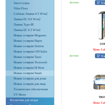
Аксессуары
В к
Доступно
Vibra Floor
Collatan Лампы 0.3 W/m2
Лампы ЕС 0.6 W/m2
Лампы Type-III
Лампы EC 0.3 W/m2
Новые солярии Megasun
Новые солярии Hapro
GOL
Новые солярии Soltron
Цена: Ca
Новые солярии I.SO Italia
В к
Доступно
Новые солярии Tanzi
Новые солярии Tecnosole
Новые солярии Dr Kern
Новые солярии Smart
Новые солярии для дома
Новые солярии для лица
Техническое обеспечение
UV Meter
TRO
Косметика для загара
Цена: Ca