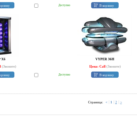
орзину
В корзину
Доступно
 X6
VYPER 36H
ll
(Звоните)
Цена: Call
(Звоните)
орзину
В корзину
Доступно
Страница:
<
1
2
>