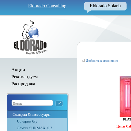
Eldorado Consulting
Eldorado Solaria
Добавить к сравнению
Акции
Рекомендуем
Распродажа
Солярии & аксессуары
PLA
Солярии б/у
Цена: Ca
Лампы SUNMAX- 0.3