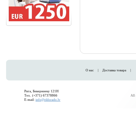
О нас
|
Доставка товара
|
Рига, Бикерниеку 121H
Тел.. (+371) 67378866
All
E-mail:
info@eldorado.lv