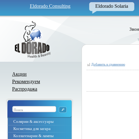
Eldorado Consulting
Eldorado Solaria
Звон
Добавить к сравнению
Акции
Рекомендуем
Распродажа
Солярии & аксессуары
Косметика для загара
Коллагенарии & лампы