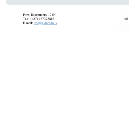
Рига, Бикерниеку 121H
Тел.. (+371) 67378866
All
E-mail:
info@eldorado.lv