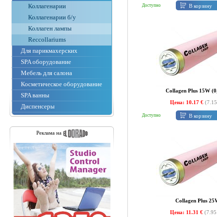
Коллагенарии
В корзину
Доступно
Коллагенарии б/у
Коллаген лампы
Reccollariums
Для парикмахерских
SPA оборудование
Мебель для салона
Косметическое оборудование
Collagen Plus 15W (0
SPA ванны
Цена: 10.17 €
(7.15
Диспенсеры
В корзину
Доступно
Реклама на
Collagen Plus 2
Цена: 11.31 €
(7.95