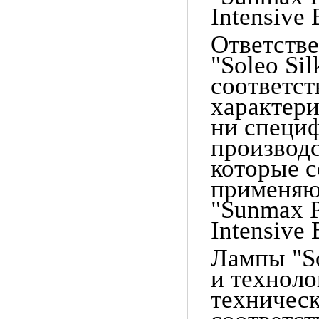
Intensive 
Ответстве
"Soleo Sil
соответст
характери
ни специ
производс
которые с
применяю
"
Sunmax 
Intensive 
Лампы "So
и техноло
техничес