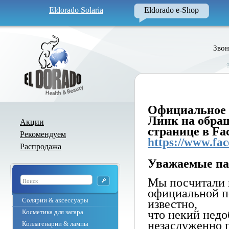
Eldorado Solaria
Eldorado e-Shop
Звон
Официальное
Линк на обра
Акции
странице в Fa
Рекомендуем
https://www.fa
Распродажа
Уважаемые па
Мы посчитали 
официальной по
Солярии & аксессуары
известно,
Косметика для загара
что некий нед
незаслуженно 
Коллагенарии & лампы