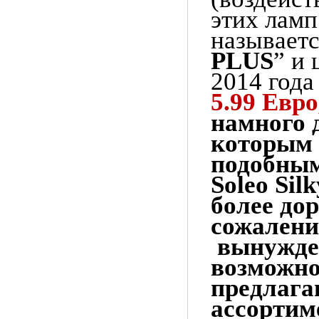
этих ламп
называет
PLUS
” и
2014 года
5.99 Евро
намного д
которым 
подобным
Soleo Silk
более до
сожалени
вынужден
возможно
предлага
ассортим