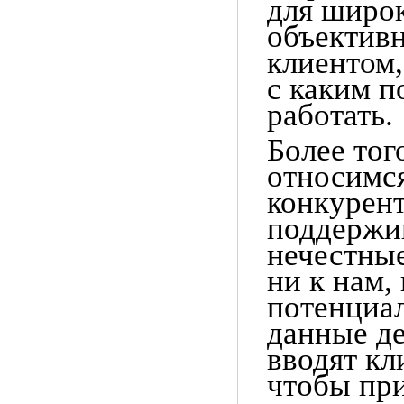
для широк
объектив
клиентом,
с каким п
работать.
Более тог
относимс
конкурент
поддержи
нечестны
ни к нам,
потенциал
данные де
вводят кл
чтобы пр