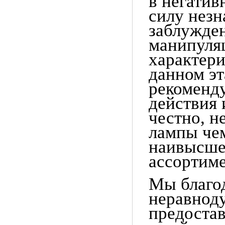
в негатив
силу незн
заблужде
манипуля
характери
данном эт
рекоменд
действия 
честно, не
лампы че
наивысше
ассортим
Мы благо
неравнод
предоста