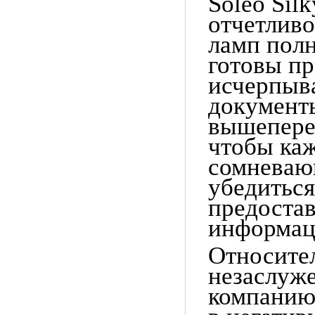
Soleo Sil
отчетлив
ламп
пол
готовы пр
исчерпы
документ
вышепере
чтобы ка
сомневаю
убедиться
предоста
информац
Относите
незаслуже
компани