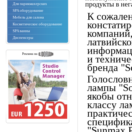
продукты в нега
Для парикмахерских
SPA оборудование
К сожале
Мебель для салона
констатир
Косметическое оборудование
компаний,
SPA ванны
Диспенсеры
латвийск
информац
Реклама на
и техниче
бренда "
S
Голословн
лампы "So
якобы
отн
классу ла
практичес
специфик
"
Sunmax 