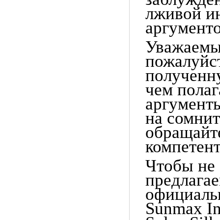
лживой ин
аргументо
Уважаемы
пожалуйс
полученн
чем полаг
аргументы
на сомнит
обращайт
компетен
Чтобы не
предлага
официаль
Sunmax In