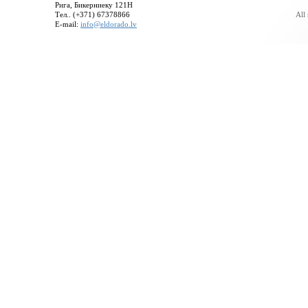
Рига, Бикерниеку 121H
Тел.. (+371) 67378866
All
E-mail:
info@eldorado.lv