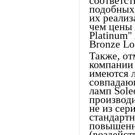
соответст
подобных
их реализ
чем цены
Platinum"
Bronze Lo
Так
же
,
от
компании
имеются 
совпадаю
ламп
Sole
производ
не из сер
стандартн
повышенн
(воздейст