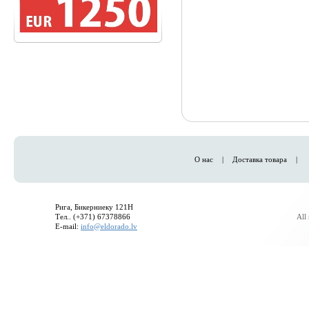
О нас
|
Доставка товара
|
Рига, Бикерниеку 121H
Тел.. (+371) 67378866
All
E-mail:
info@eldorado.lv