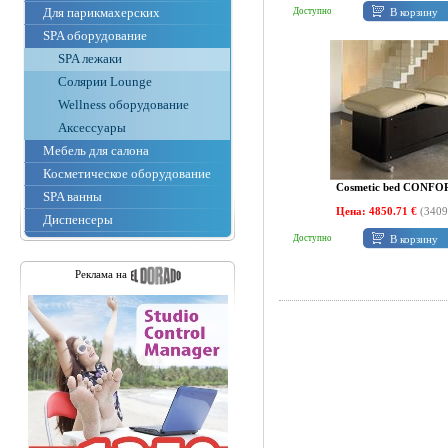
Для парикмахерских
В корзину
Доступно
SPA оборудование
SPA лежаки
Солярии Lounge
Wellness оборудование
Аксессуары
Мебель для салона
Косметическое оборудование
Cosmetic bed CONF
SPA ванны
Цена: 4850.71 €
(3409
Диспенсеры
В корзину
Доступно
Реклама на