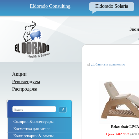
Eldorado Consulting
Eldorado Solaria
Звон
Добавить к сравнению
Акции
Рекомендуем
Распродажа
Солярии & аксессуары
Relax chair LIVIA
Косметика для загара
Цена: 682.98 €
(480.
Коллагенарии & лампы