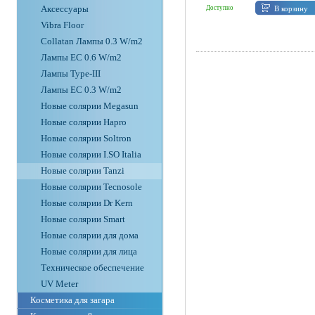
Аксессуары
В корзину
Доступно
Vibra Floor
Collatan Лампы 0.3 W/m2
Лампы ЕС 0.6 W/m2
Лампы Type-III
Лампы EC 0.3 W/m2
Новые солярии Megasun
Новые солярии Hapro
Новые солярии Soltron
Новые солярии I.SO Italia
Новые солярии Tanzi
Новые солярии Tecnosole
Новые солярии Dr Kern
Новые солярии Smart
Новые солярии для дома
Новые солярии для лица
Техническое обеспечение
UV Meter
Косметика для загара