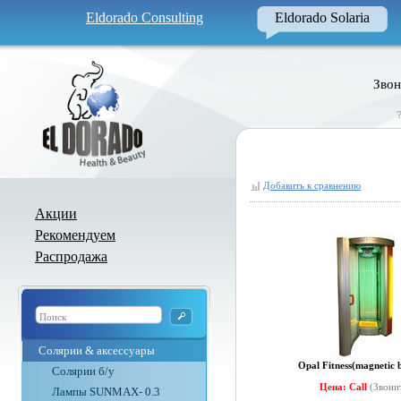
Eldorado Consulting
Eldorado Solaria
Звон
Добавить к сравнению
Акции
Рекомендуем
Распродажа
Солярии & аксессуары
Opal Fitness(magnetic b
Солярии б/у
Цена: Call
(Звони
Лампы SUNMAX- 0.3