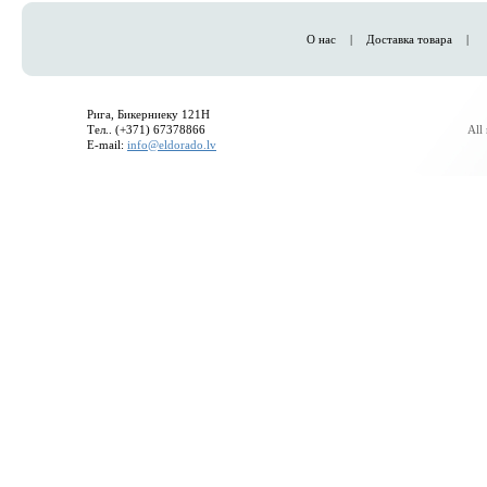
О нас
|
Доставка товара
|
Рига, Бикерниеку 121H
Тел.. (+371) 67378866
All
E-mail:
info@eldorado.lv