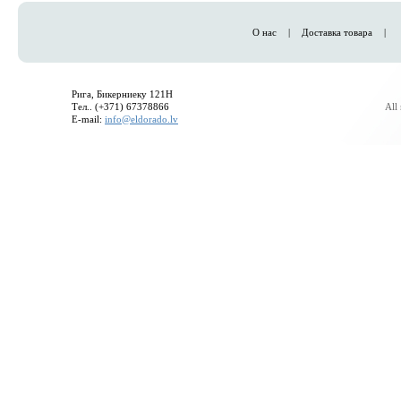
О нас
|
Доставка товара
|
Рига, Бикерниеку 121H
Тел.. (+371) 67378866
All
E-mail:
info@eldorado.lv