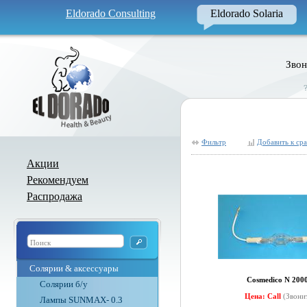
Eldorado Consulting
Eldorado Solaria
Звон
Фильтр
Добавить к ср
Акции
Рекомендуем
Распродажа
Солярии & аксессуары
Cosmedico N 200
Солярии б/у
Цена: Call
(Звони
Лампы SUNMAX- 0.3