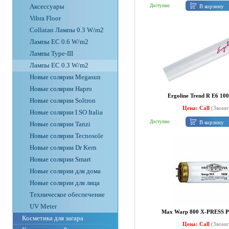
Аксессуары
В корзину
Доступно
Vibra Floor
Collatan Лампы 0.3 W/m2
Лампы ЕС 0.6 W/m2
Лампы Type-III
Лампы EC 0.3 W/m2
Новые солярии Megasun
Новые солярии Hapro
Ergoline Trend R E6 1
Новые солярии Soltron
Цена: Call
(Звони
Новые солярии I.SO Italia
В корзину
Доступно
Новые солярии Tanzi
Новые солярии Tecnosole
Новые солярии Dr Kern
Новые солярии Smart
Новые солярии для дома
Новые солярии для лица
Техническое обеспечение
UV Meter
Max Warp 800 X-PRESS 
Косметика для загара
Цена: Call
(Звони