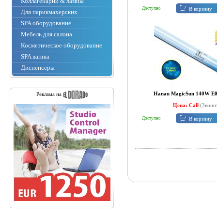
Коллагенарии & лампы
В корзину
Доступно
Для парикмахерских
SPA оборудование
Мебель для салона
Косметическое оборудование
SPA ванны
Диспенсеры
Hanau MagicSun 140W E0.
Реклама на
Цена: Call
(Звони
В корзину
Доступно