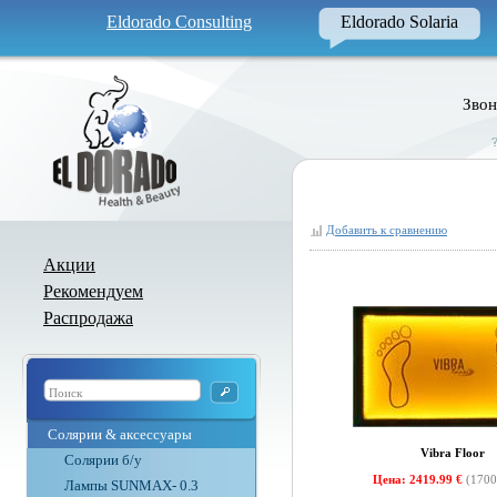
Eldorado Consulting
Eldorado Solaria
Звон
Добавить к сравнению
Акции
Рекомендуем
Распродажа
Солярии & аксессуары
Vibra Floor
Солярии б/у
Цена: 2419.99 €
(1700
Лампы SUNMAX- 0.3