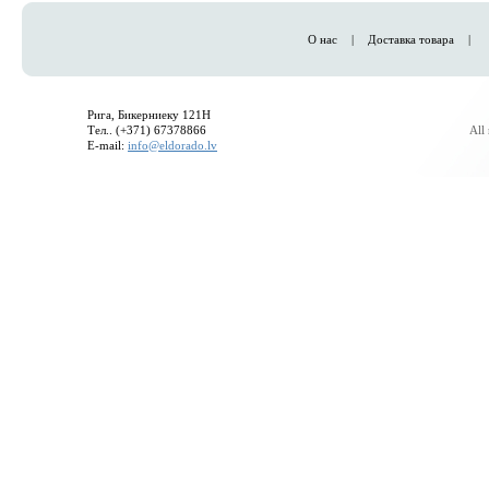
О нас
|
Доставка товара
|
Рига, Бикерниеку 121H
Тел.. (+371) 67378866
All
E-mail:
info@eldorado.lv