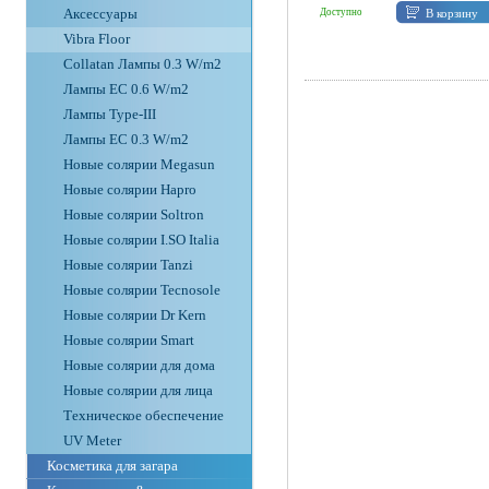
Аксессуары
В корзину
Доступно
Vibra Floor
Collatan Лампы 0.3 W/m2
Лампы ЕС 0.6 W/m2
Лампы Type-III
Лампы EC 0.3 W/m2
Новые солярии Megasun
Новые солярии Hapro
Новые солярии Soltron
Новые солярии I.SO Italia
Новые солярии Tanzi
Новые солярии Tecnosole
Новые солярии Dr Kern
Новые солярии Smart
Новые солярии для дома
Новые солярии для лица
Техническое обеспечение
UV Meter
Косметика для загара