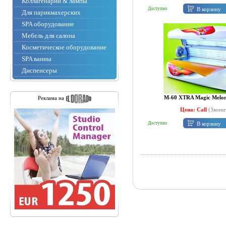
Коллагенарии & лампы
В корзину
Доступно
Для парикмахерских
SPA оборудование
Мебель для салона
Косметическое оборудование
SPA ванны
Диспенсеры
M-60 XTRA Magic Melon
Реклама на
Цена: Call
(Звони
В корзину
Доступно