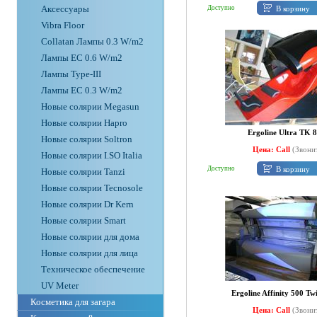
Аксессуары
В корзину
Доступно
Vibra Floor
Collatan Лампы 0.3 W/m2
Лампы ЕС 0.6 W/m2
Лампы Type-III
Лампы EC 0.3 W/m2
Новые солярии Megasun
Новые солярии Hapro
Ergoline Ultra TK 
Новые солярии Soltron
Цена: Call
(Звони
Новые солярии I.SO Italia
В корзину
Доступно
Новые солярии Tanzi
Новые солярии Tecnosole
Новые солярии Dr Kern
Новые солярии Smart
Новые солярии для дома
Новые солярии для лица
Техническое обеспечение
UV Meter
Ergoline Affinity 500 T
Косметика для загара
Цена: Call
(Звони