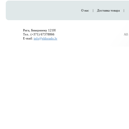
О нас
|
Доставка товара
|
Рига, Бикерниеку 121H
Тел.. (+371) 67378866
All
E-mail:
info@eldorado.lv