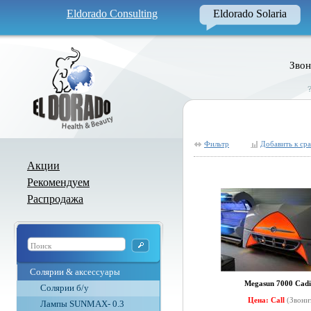
Eldorado Consulting
Eldorado Solaria
Звон
Фильтр
Добавить к ср
Акции
Рекомендуем
Распродажа
Солярии & аксессуары
Megasun 7000 Cadi
Солярии б/у
Цена: Call
(Звони
Лампы SUNMAX- 0.3