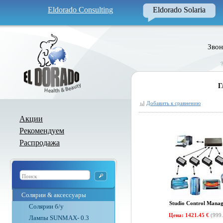
Eldorado Consulting
Eldorado Solaria
Звон
Г
Добавить к сравнению
Акции
Рекомендуем
Распродажа
Солярии & аксессуары
Studio Control Manag
Солярии б/у
Цена: 1421.45 €
(999.
Лампы SUNMAX- 0.3