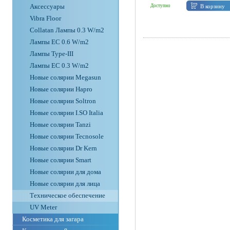
Аксессуары
В корзину
Доступно
Vibra Floor
Collatan Лампы 0.3 W/m2
Лампы ЕС 0.6 W/m2
Лампы Type-III
Лампы EC 0.3 W/m2
Новые солярии Megasun
Новые солярии Hapro
Новые солярии Soltron
Новые солярии I.SO Italia
Новые солярии Tanzi
Новые солярии Tecnosole
Новые солярии Dr Kern
Новые солярии Smart
Новые солярии для дома
Новые солярии для лица
Техническое обеспечение
UV Meter
Косметика для загара