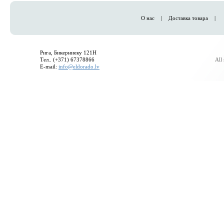
О нас
|
Доставка товара
|
Рига, Бикерниеку 121H
Тел.. (+371) 67378866
All
E-mail:
info@eldorado.lv