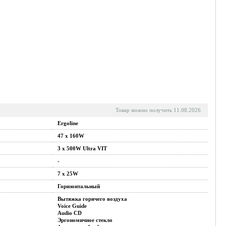
Товар можно получить 11.08.2026
Ergoline
47 x 160W
3 x 500W Ultra VIT
-
7 x 25W
Горизонтальный
Вытяжка горячего воздуха
Voice Guide
Audio CD
Эргономичное стекло