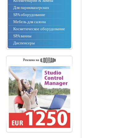
Коллагенарии & лампы
Для парикмахерских
SPA оборудование
Мебель для салона
Косметическое оборудование
SPA ванны
Диспенсеры
Реклама на