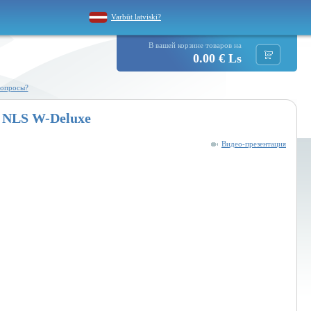
Varbūt latviski?
В вашей корзине товаров на
0.00 € Ls
вопросы?
e NLS W-Deluxe
Видео-презентация