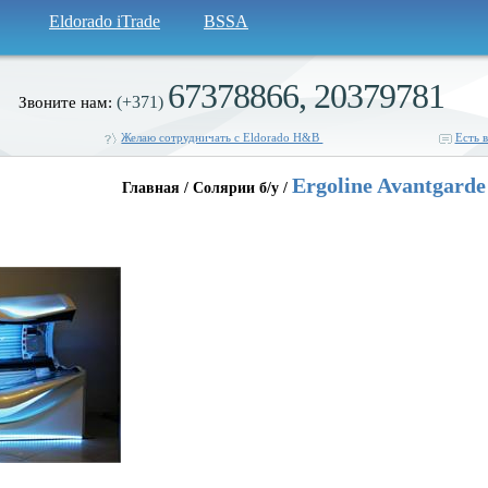
Eldorado iTrade
BSSA
67378866, 20379781
(+371)
Звоните нам:
Желаю сотрудничать с Eldorado H&B
Есть 
Ergoline Avantgard
Главная / Солярии б/у /