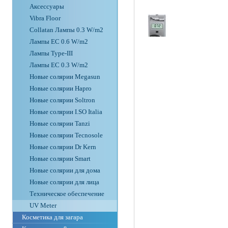
Аксессуары
Vibra Floor
Collatan Лампы 0.3 W/m2
Лампы ЕС 0.6 W/m2
Лампы Type-III
Лампы EC 0.3 W/m2
Новые солярии Megasun
Новые солярии Hapro
Новые солярии Soltron
Новые солярии I.SO Italia
Новые солярии Tanzi
Новые солярии Tecnosole
Новые солярии Dr Kern
Новые солярии Smart
Новые солярии для дома
Новые солярии для лица
Техническое обеспечение
UV Meter
Косметика для загара