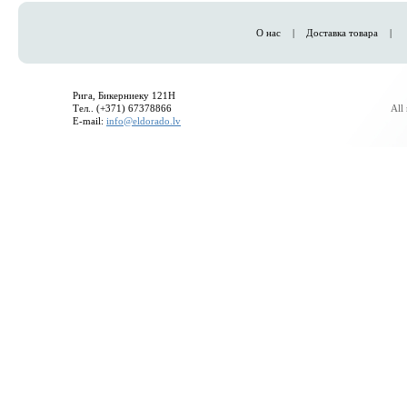
О нас
|
Доставка товара
|
Рига, Бикерниеку 121H
Тел.. (+371) 67378866
All
E-mail:
info@eldorado.lv