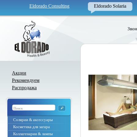
Eldorado Consulting
Eldorado Solaria
Звон
Акции
Рекомендуем
Распродажа
Солярии & аксессуары
Косметика для загара
Коллагенарии & лампы