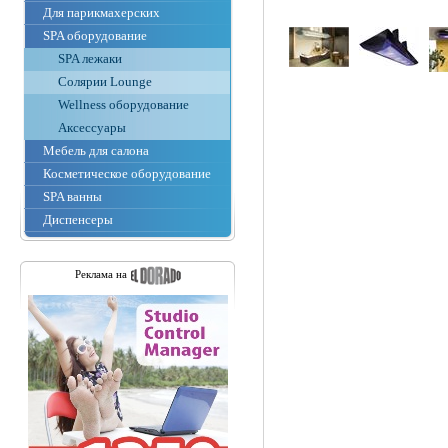
Для парикмахерских
SPA оборудование
SPA лежаки
Солярии Lounge
Wellness оборудование
Аксессуары
Мебель для салона
Косметическое оборудование
SPA ванны
Диспенсеры
Реклама на