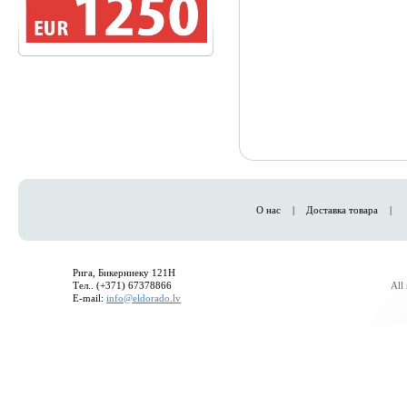
О нас
|
Доставка товара
|
Рига, Бикерниеку 121H
Тел.. (+371) 67378866
All
E-mail:
info@eldorado.lv